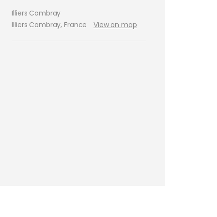
Illiers Combray
Illiers Combray
,
France
View on map